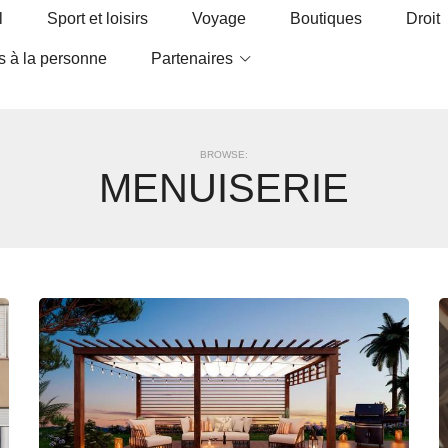
l
Sport et loisirs
Voyage
Boutiques
Droit
s à la personne
Partenaires
BROWSE:
MENUISERIE