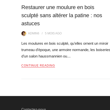
Restaurer une moulure en bois
sculpté sans altérer la patine : nos
astuces
ADMIN6
5 MOIS
AGO
Les moulures en bois sculpté, qu’elles ornent un miroir
trumeau d’époque, une armoire normande, les boiserie
d’un salon haussmannien ou…
CONTINUE READING
Pagination
des
publications
Contactez-nous