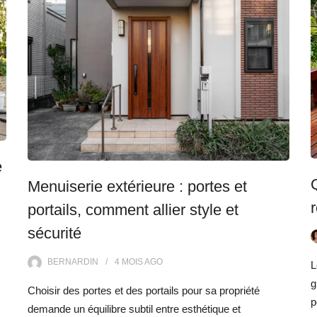
e
Menuiserie extérieure : portes et
portails, comment allier style et
sécurité
BERNARDIN
4 MOIS
AGO
L
g
Choisir des portes et des portails pour sa propriété
p
demande un équilibre subtil entre esthétique et