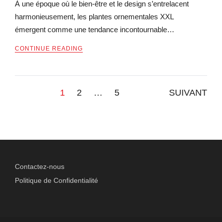
À une époque où le bien-être et le design s’entrelacent
harmonieusement, les plantes ornementales XXL
émergent comme une tendance incontournable…
CONTINUE READING
Pagination
1
2
…
5
SUIVANT
des
publications
Contactez-nous
Politique de Confidentialité