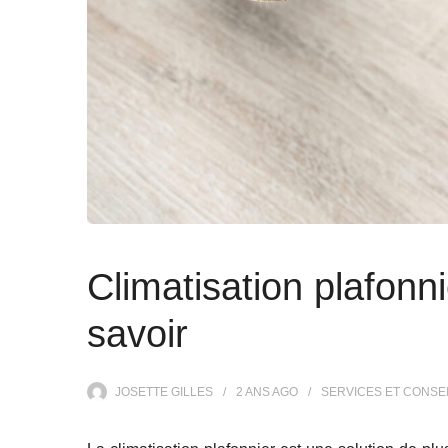
Climatisation plafonnie
savoir
JOSETTE GILLES
2 ANS
AGO
SERVICES ET CONSE