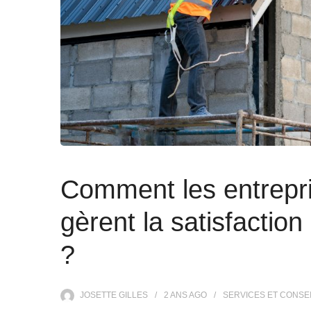
Comment les entrepri
gèrent la satisfaction
?
JOSETTE GILLES
2 ANS
AGO
SERVICES ET CONSE