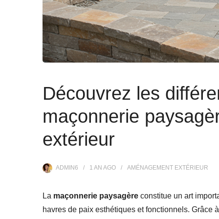
Découvrez les différ
maçonnerie paysagère
extérieur
ADMIN6
1 AN
AGO
AMÉNAGEMENT EXTÉRIEUR
La
maçonnerie paysagère
constitue un art import
havres de paix esthétiques et fonctionnels. Grâce 