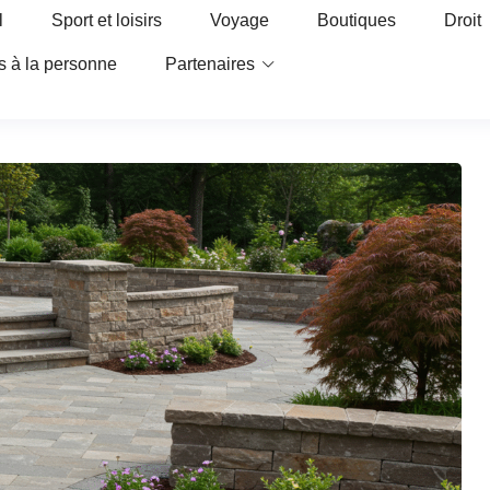
l
Sport et loisirs
Voyage
Boutiques
Droit
s à la personne
Partenaires