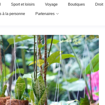
l
Sport et loisirs
Voyage
Boutiques
Droit
s à la personne
Partenaires