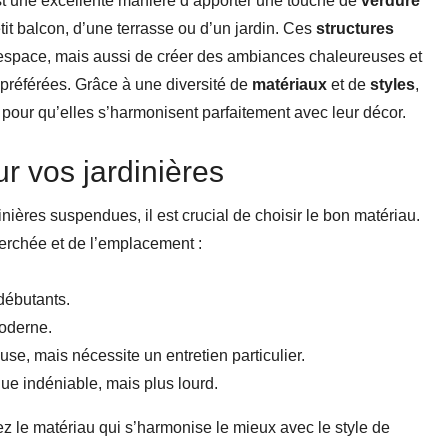
st une excellente manière d’apporter une touche de
verdure
tit balcon, d’une terrasse ou d’un jardin. Ces
structures
’espace, mais aussi de créer des ambiances chaleureuses et
 préférées. Grâce à une diversité de
matériaux
et de
styles
,
 pour qu’elles s’harmonisent parfaitement avec leur décor.
r vos jardinières
inières suspendues, il est crucial de choisir le bon matériau.
herchée et de l’emplacement :
 débutants.
moderne.
use, mais nécessite un entretien particulier.
ique indéniable, mais plus lourd.
z le matériau qui s’harmonise le mieux avec le style de