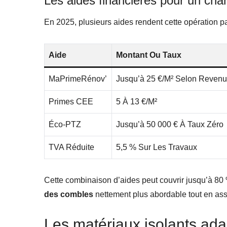
Les aides financières pour un cha
En 2025, plusieurs aides rendent cette opération pa
Aide
Montant Ou Taux
MaPrimeRénov’
Jusqu’à 25 €/m² Selon Reven
Primes CEE
5 À 13 €/m²
Éco-PTZ
Jusqu’à 50 000 € À Taux Zéro
TVA Réduite
5,5 % Sur Les Travaux
Cette combinaison d’aides peut couvrir jusqu’à 80 
des combles
nettement plus abordable tout en assu
Les matériaux isolants ad