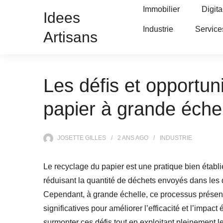
Immobilier
Digita
Idees
Industrie
Service
Artisans
Les défis et opportun
papier à grande éche
JOSETTE GILLES
2 ANS
AGO
INDUSTRIE
Le recyclage du papier est une pratique bien établi
réduisant la quantité de déchets envoyés dans les 
Cependant, à grande échelle, ce processus présente
significatives pour améliorer l’efficacité et l’impac
surmonter ces défis tout en exploitant pleinement l