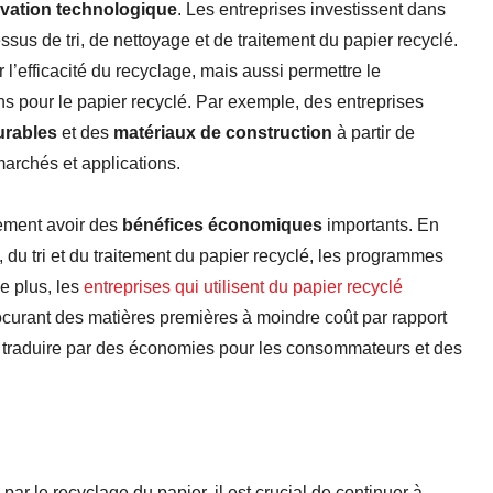
vation technologique
. Les entreprises investissent dans
sus de tri, de nettoyage et de traitement du papier recyclé.
efficacité du recyclage, mais aussi permettre le
s pour le papier recyclé. Par exemple, des entreprises
urables
et des
matériaux de construction
à partir de
marchés et applications.
lement avoir des
bénéfices économiques
importants. En
, du tri et du traitement du papier recyclé, les programmes
e plus, les
entreprises qui utilisent du papier recyclé
ocurant des matières premières à moindre coût par rapport
se traduire par des économies pour les consommateurs et des
 par le recyclage du papier, il est crucial de continuer à