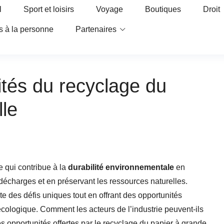
l
Sport et loisirs
Voyage
Boutiques
Droit
s à la personne
Partenaires
ités du recyclage du
lle
e qui contribue à la
durabilité environnementale
en
décharges et en préservant les ressources naturelles.
 des défis uniques tout en offrant des opportunités
t écologique. Comment les acteurs de l’industrie peuvent-ils
es opportunités offertes par le recyclage du papier à grande