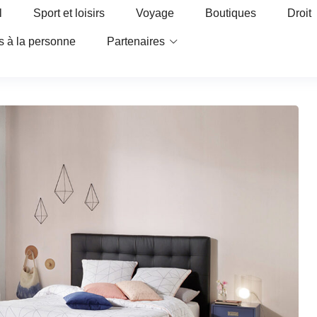
l
Sport et loisirs
Voyage
Boutiques
Droit
s à la personne
Partenaires