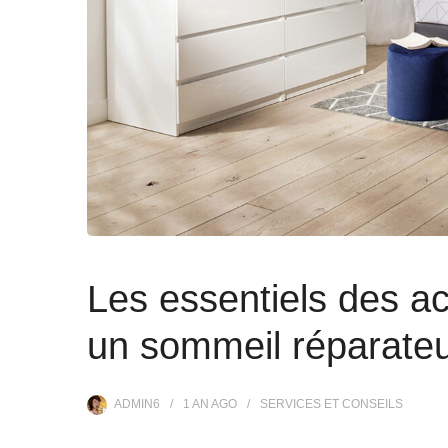
Les essentiels des ac
un sommeil réparate
ADMIN6
1 AN
AGO
SERVICES ET CONSEILS