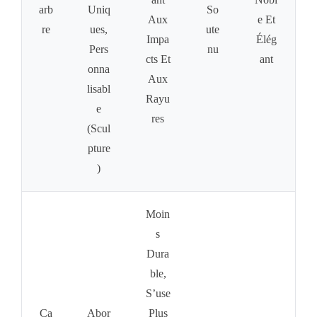
Arb
Uniq
So
Aux
E Et
Re
Ues,
Ute
Impa
Élég
Pers
Nu
Cts Et
Ant
Onna
Aux
Lisabl
Rayu
E
Res
(scul
Pture
)
Moin
S
Dura
Ble,
S’use
Ca
Abor
Plus