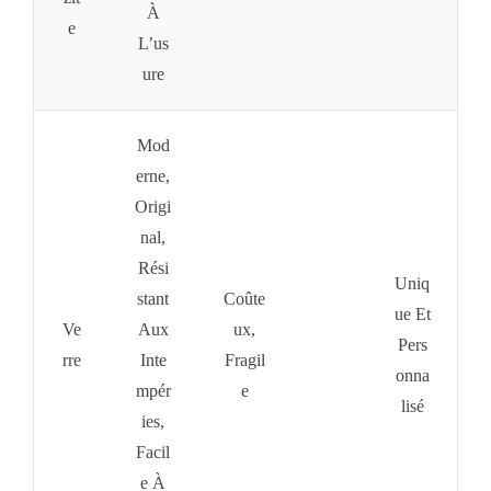
À
E
L’us
Ure
Mod
Erne,
Origi
Nal,
Rési
Uniq
Stant
Coûte
Ue Et
Ve
Aux
Ux,
Pers
Rre
Inte
Fragil
Onna
Mpér
E
Lisé
Ies,
Facil
E À