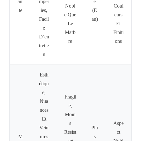
Ani
Mpér
E
Nobl
Coul
Te
Ies,
(e
E Que
Eurs
Facil
Au)
Le
Et
E
Marb
Finiti
D’en
Re
Ons
Tretie
N
Esth
Étiqu
E,
Fragil
Nua
E,
Nces
Moin
Et
S
Aspe
Vein
Plu
Résist
Ct
M
Ures
S
Ant
Nobl