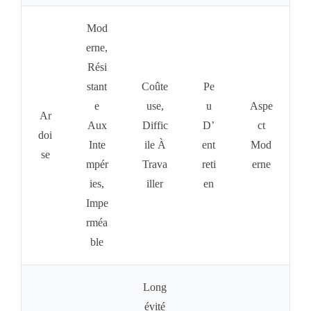
Mod
Erne,
Rési
Stant
Coûte
Pe
E
Use,
U
Aspe
Ar
Aux
Diffic
D’
Ct
Doi
Inte
Ile À
Ent
Mod
Se
Mpér
Trava
Reti
Erne
Ies,
Iller
En
Impe
Rméa
Ble
Long
Évité