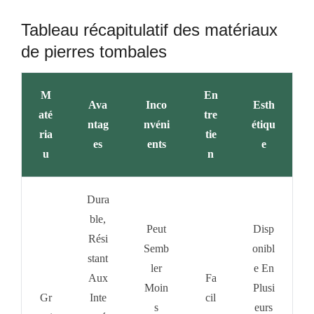
Tableau récapitulatif des matériaux
de pierres tombales
M
En
Ava
Inco
Esth
Até
Tre
Ntag
Nvéni
Étiqu
Ria
Tie
Es
Ents
E
U
N
Dura
Ble,
Peut
Disp
Rési
Semb
Onibl
Stant
Ler
E En
Aux
Fa
Moin
Plusi
Gr
Inte
Cil
S
Eurs