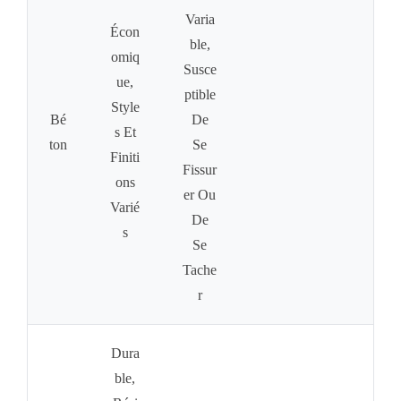
Varia
Écon
Ble,
Omiq
Susce
Ue,
Ptible
Style
Bé
De
S Et
Ton
Se
Finiti
Fissur
Ons
Er Ou
Varié
De
S
Se
Tache
R
Dura
Ble,