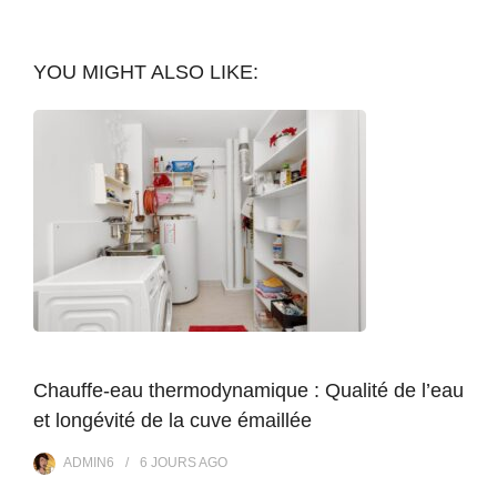
YOU MIGHT ALSO LIKE:
Chauffe-eau thermodynamique : Qualité de l’eau
et longévité de la cuve émaillée
ADMIN6
6 JOURS
AGO