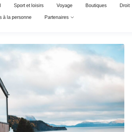
l
Sport et loisirs
Voyage
Boutiques
Droit
s à la personne
Partenaires