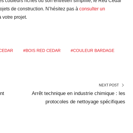
 ses couleurs riches ou son entretien simplifié, le Red Cedar
ojets de construction. N’hésitez pas à
consulter un
 votre projet.
CEDAR
#BOIS RED CEDAR
#COULEUR BARDAGE
NEXT POST
nt
Arrêt technique en industrie chimique : les
protocoles de nettoyage spécifiques