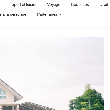
l
Sport et loisirs
Voyage
Boutiques
Droit
s à la personne
Partenaires