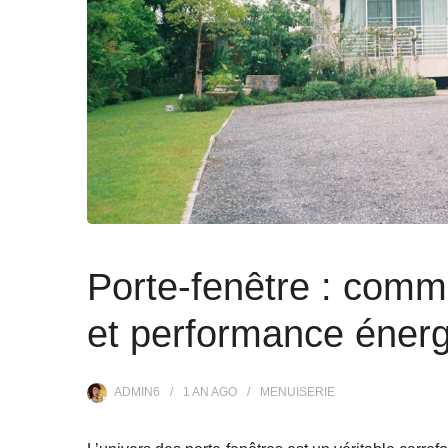
Porte-fenêtre : comme
et performance énerg
ADMIN6
1 AN
AGO
MENUISERIE