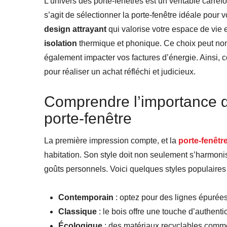
L’univers des porte-fenêtres est un véritable carref
s’agit de sélectionner la porte-fenêtre idéale pour v
design attrayant
qui valorise votre espace de vie 
isolation
thermique et phonique. Ce choix peut non
également impacter vos factures d’énergie. Ainsi, c
pour réaliser un achat réfléchi et judicieux.
Comprendre l’importance d
porte-fenêtre
La première impression compte, et la
porte-fenêtr
habitation. Son style doit non seulement s’harmonis
goûts personnels. Voici quelques styles populaires 
Contemporain
: optez pour des lignes épuré
Classique
: le bois offre une touche d’authenti
Écologique
: des matériaux recyclables comme