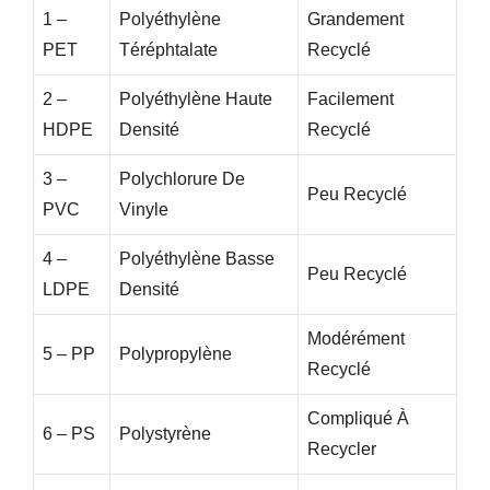
1 –
Polyéthylène
Grandement
PET
Téréphtalate
Recyclé
2 –
Polyéthylène Haute
Facilement
HDPE
Densité
Recyclé
3 –
Polychlorure De
Peu Recyclé
PVC
Vinyle
4 –
Polyéthylène Basse
Peu Recyclé
LDPE
Densité
Modérément
5 – PP
Polypropylène
Recyclé
Compliqué À
6 – PS
Polystyrène
Recycler