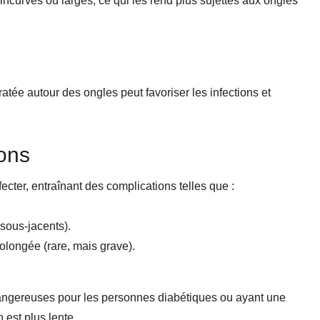
ncurvés ou larges, ce qui les rend plus sujettes aux ongles
ée autour des ongles peut favoriser les infections et
ions
nfecter, entraînant des complications telles que :
 sous-jacents).
olongée (rare, mais grave).
dangereuses pour les personnes diabétiques ou ayant une
 est plus lente.