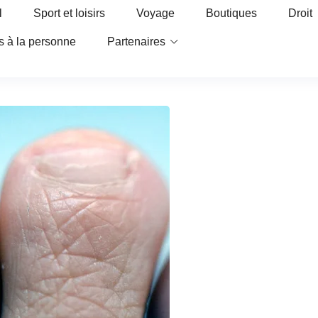
l
Sport et loisirs
Voyage
Boutiques
Droit
s à la personne
Partenaires