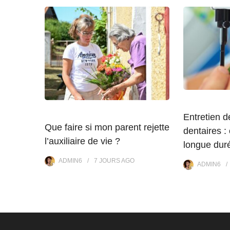
Entretien d
Que faire si mon parent rejette
dentaires :
l’auxiliaire de vie ?
longue dur
ADMIN6
7 JOURS
AGO
ADMIN6