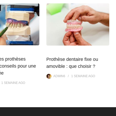
es prothèses
Prothèse dentaire fixe ou
 conseils pour une
amovible : que choisir ?
ée
ADMIN6
1 SEMAINE
AGO
1 SEMAINE
AGO