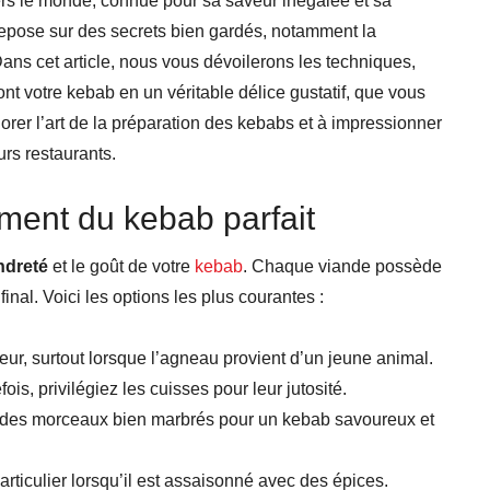
vers le monde, connue pour sa saveur inégalée et sa
 repose sur des secrets bien gardés, notamment la
Dans cet article, nous vous dévoilerons les techniques,
t votre kebab en un véritable délice gustatif, que vous
orer l’art de la préparation des kebabs et à impressionner
rs restaurants.
ement du kebab parfait
ndreté
et le goût de votre
kebab
. Chaque viande possède
final. Voici les options les plus courantes :
eur, surtout lorsque l’agneau provient d’un jeune animal.
ois, privilégiez les cuisses pour leur jutosité.
ur des morceaux bien marbrés pour un kebab savoureux et
articulier lorsqu’il est assaisonné avec des épices.