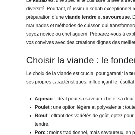
Le
kebab
est une spécialité culinaire prisée à tra
diversité. Pourtant, réussir un kebab exceptionnel
préparation d’une
viande tendre
et
savoureuse
. 
marinades et méthodes de cuisson qui transformeron
soyez novice ou chef aguerri. Préparez-vous à expl
vos convives avec des créations dignes des meilleu
Choisir la viande : le fond
Le choix de la viande est crucial pour garantir la
te
ses propres caractéristiques, influençant le résultat 
Agneau
: idéal pour sa saveur riche et sa douc
Poulet
: une option légère et polyvalente ; toutef
Bœuf
: offrant des variétés de goût, optez po
tendre.
Porc
: moins traditionnel, mais savoureux, en p