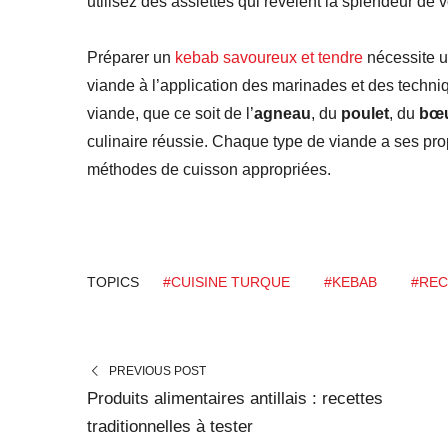
utilisez des assiettes qui révèlent la splendeur de 
Préparer un
kebab savoureux et tendre
nécessite un
viande à l’application des marinades et des techn
viande, que ce soit de l’
agneau
, du
poulet
, du
bœ
culinaire réussie. Chaque type de viande a ses prop
méthodes de cuisson appropriées.
TOPICS
#CUISINE TURQUE
#KEBAB
#REC
PREVIOUS POST
Produits alimentaires antillais : recettes
traditionnelles à tester