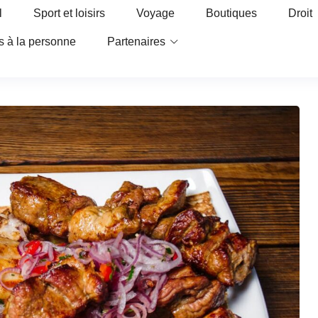
l
Sport et loisirs
Voyage
Boutiques
Droit
s à la personne
Partenaires