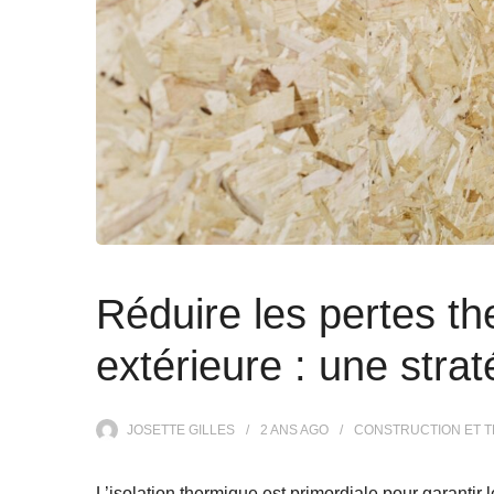
Réduire les pertes th
extérieure : une stra
JOSETTE GILLES
2 ANS
AGO
CONSTRUCTION ET 
L’isolation thermique est primordiale pour garantir 