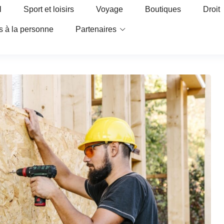
l
Sport et loisirs
Voyage
Boutiques
Droit
s à la personne
Partenaires