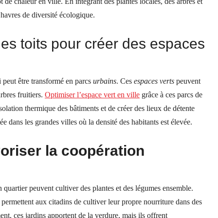
ot de chaleur en ville. En intégrant des plantes locales, des arbres et
havres de diversité écologique.
r les toits pour créer des espaces
ui peut être transformé en parcs
urbains
. Ces
espaces verts
peuvent
bres fruitiers.
Optimiser l’espace vert en ville
grâce à ces parcs de
’isolation thermique des bâtiments et de créer des lieux de détente
ée dans les grandes villes où la densité des habitants est élevée.
voriser la coopération
n quartier peuvent cultiver des plantes et des légumes ensemble.
ermettent aux citadins de cultiver leur propre nourriture dans des
ent, ces jardins apportent de la verdure, mais ils offrent