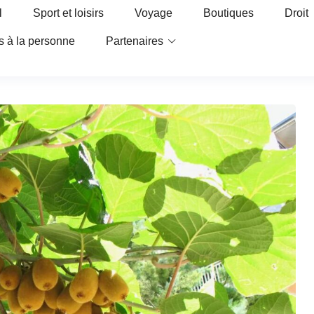
l
Sport et loisirs
Voyage
Boutiques
Droit
s à la personne
Partenaires