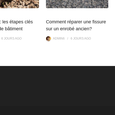
: les étapes clés
Comment réparer une fissure
de bâtiment
sur un enrobé ancien?
6 JOURS
AGO
ADMIN6
6 JOURS
AGO