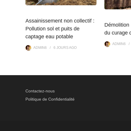
Assainissement non collectif :
Démolition 
Pollution sol et puits de
du curage 
captage eau potable
ADMIN6
ADMIN6
6 JOURS
AGO
Contactez-nous
Politique de Confidentialité