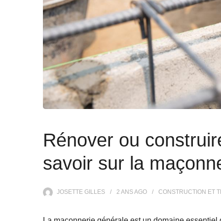
Rénover ou construir
savoir sur la maçonn
JOSETTE GILLES
2 ANS
AGO
CONSTRUCTION ET 
La maçonnerie générale est un domaine essentiel da