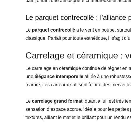
bain, offrant une atmosphère chaleureuse et accuei
Le parquet contrecollé : l’alliance 
Le
parquet contrecollé
a le vent en poupe, surtou
classique. Parfait pour toute esthétique, il s’agit d’
Carrelage et céramique : v
Le carrelage en céramique continue de régner en ma
une
élégance intemporelle
alliée à une robustess
marbré, ces carreaux suffisent à faire des merveil
Le
carrelage grand format
, quant à lui, est très 
sensation d’espace accrue, idéale pour les petites 
textures, alliant le mat et le brillant pour un rendu 