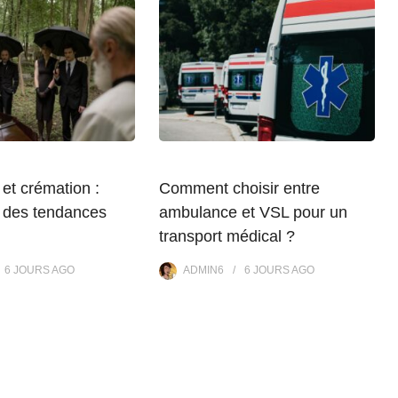
et crémation :
Comment choisir entre
 des tendances
ambulance et VSL pour un
transport médical ?
6 JOURS
AGO
ADMIN6
6 JOURS
AGO