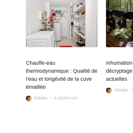
Chauffe-eau
Inhumation 
thermodynamique : Qualité de
décryptage
l’eau et longévité de la cuve
actuelles
émaillée
ADMIN6
ADMIN6
6 JOURS
AGO