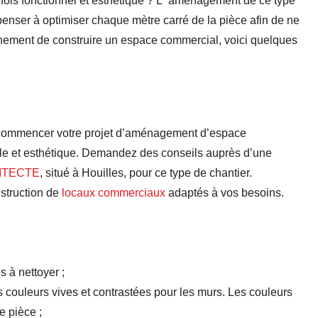
fois fonctionnel et esthétique ? L ‘aménagement de ce type
enser à optimiser chaque mètre carré de la pièce afin de ne
nement de construire un espace commercial, voici quelques
commencer votre
projet d’aménagement d’espace
le et esthétique.
Demandez
des
conseil
s
auprès d’une
ITECTE
, situé à
Houilles,
pour
ce
type de chantier.
struction
de
locaux
commercia
ux
a
dapté
s
à vos besoin
s
.
s à nettoyer ;
es couleurs vives et contrastées pour les murs. Les couleurs
e pièce ;