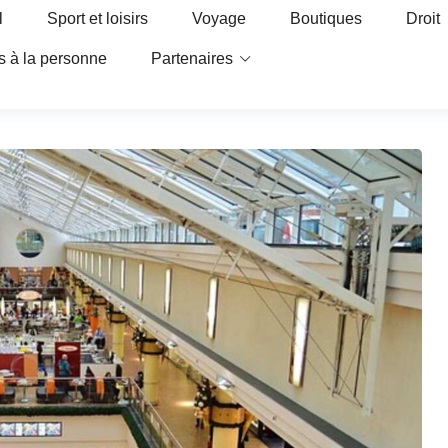
l
Sport et loisirs
Voyage
Boutiques
Droit
s à la personne
Partenaires